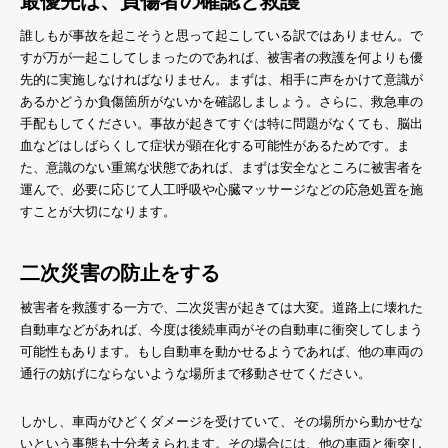
最優先は、負傷者の確認と救護
誰しもが事故を起こそうと思って起こしている訳ではありません。で
すが万が一起こしてしまったのであれば、被害者の救護を何よりも優
先的に実施しなければなりません。まずは、相手に声をかけて意識が
あるかどうか負傷箇所がないかを確認しましょう。さらに、救急車の
手配もしてください。事故が起きてすぐは特に問題がなくても、脳出
血などはしばらくして症状が顕在化する可能性があるためです。ま
た、意識のない重篤な状態であれば、まずは安全なところに被害者を
運んで、必要に応じて人工呼吸や心臓マッサージなどの応急処置を施
すことが大切になります。
二次災害の防止をする
被害者を救護する一方で、二次災害が起きては大変。道路上に壊れた
自動車などがあれば、今度は後続車両がその自動車に衝突してしまう
可能性もあります。もし自動車を動かせるようであれば、他の車両の
通行の妨げにならないような場所まで移動させてください。
しかし、車両がひどくダメージを受けていて、その場所から動かせな
いという事態も十分考えられます。その場合には、他の車両と衝突し