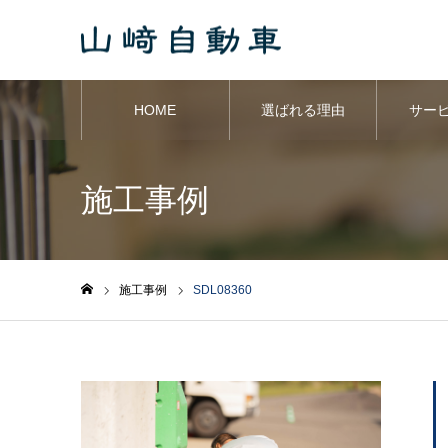
HOME
選ばれる理由
サー
施工事例
施工事例
SDL08360
ホーム